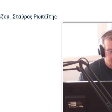
έζου
,
Σταύρος Ρωπαΐτης