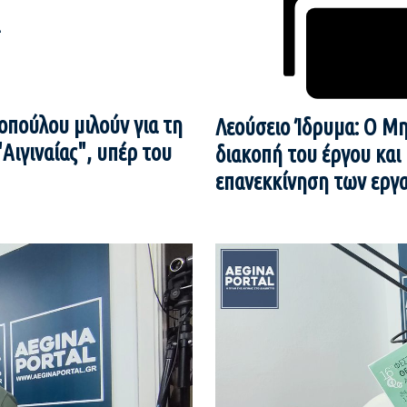
ς
οπούλου μιλούν για τη
Λεούσειο Ίδρυμα: Ο Μη
Αιγιναίας", υπέρ του
διακοπή του έργου και
επανεκκίνηση των εργα