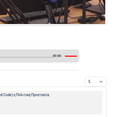
Use
00:00
Up/Down
Arrow
Εμφάνιση #
keys
ed Code) η Πολιτική Προστασία.
to
increase