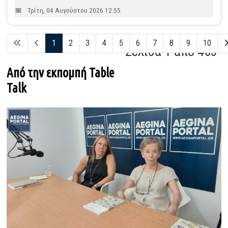
Τρίτη, 04 Αυγούστου 2026 12:55
1
2
3
4
5
6
7
8
9
10
Σελίδα 1 από 463
Από την εκπομπή Table
Talk