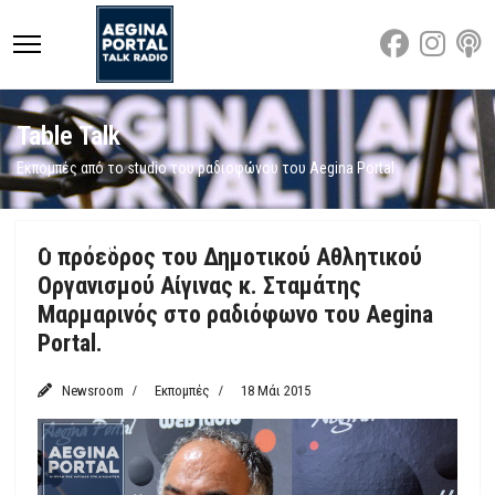
Table Talk
Εκπομπές από το studio του ραδιοφώνου του Aegina Portal
Featured
Ο πρόεδρος του Δημοτικού Αθλητικού
Οργανισμού Αίγινας κ. Σταμάτης
Μαρμαρινός στο ραδιόφωνο του Aegina
Portal.
Newsroom
Εκπομπές
18 Μάι 2015