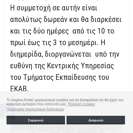
Η συμμετοχή σε αυτήν είναι
απολύτως δωρεάν και θα διαρκέσει
και τις δύο ημέρες από τις 10 το
πρωί έως τις 3 το μεσημέρι. H
διημερίδα, διοργανώνεται υπό την
ευθύνη της Κεντρικής Υπηρεσίας
του Τμήματος Εκπαίδευσης του
ΕΚΑΒ.
Στόχος, να εκπαιδευτούν εντελώς
Το Aegina Portal χρησιμοποιεί cookies για να διασφαλίσει ότι θα έχετε την
καλύτερη εμπειρία στον ιστότοπό μας.
Πολιτική cookies
accessible
Προστασία προσωπικών δεδομένων
δωρεάν:
Συμφωνώ
Διαφωνώ