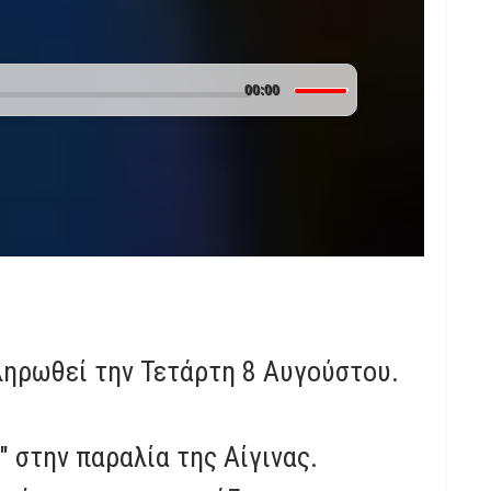
Use
00:00
Up/Down
Arrow
keys
to
increase
or
decrease
volume.
κληρωθεί την Τετάρτη 8 Αυγούστου.
 στην παραλία της Αίγινας.