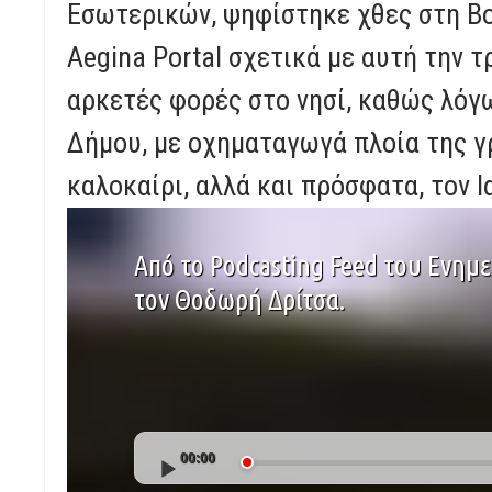
Εσωτερικών, ψηφίστηκε χθες στη Β
Aegina Portal σχετικά με αυτή την 
αρκετές φορές στο νησί, καθώς λόγ
Δήμου, με οχηματαγωγά πλοία της γ
καλοκαίρι, αλλά και πρόσφατα, τον 
Από το Podcasting Feed του Ενημ
τον Θοδωρή Δρίτσα.
Audio
00:00
Player