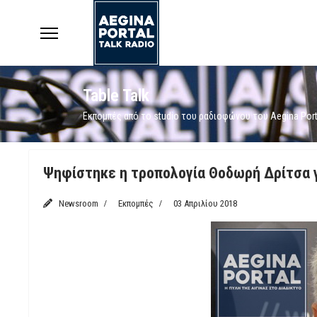
Table Talk
Εκπομπές από το studio του ραδιοφώνου του Aegina Port
Ψηφίστηκε η τροπολογία Θοδωρή Δρίτσα 
Newsroom
Εκπομπές
03 Απριλίου 2018