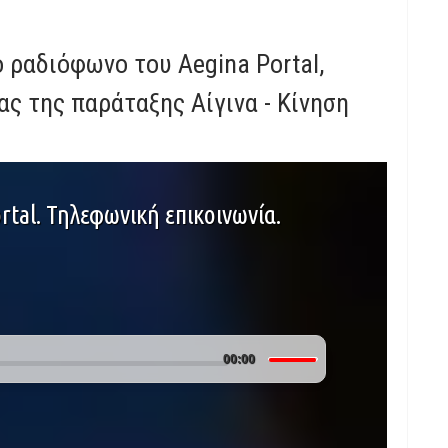
 ραδιόφωνο του Aegina Portal,
ς της παράταξης Αίγινα - Κίνηση
tal. Τηλεφωνική επικοινωνία.
Use
00:00
Up/Down
Arrow
keys