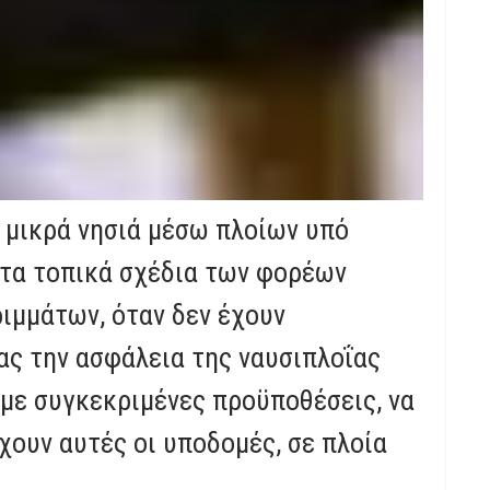
Arrow
keys
to
increase
or
decrease
μικρά νησιά μέσω πλοίων υπό
volume.
ό τα τοπικά σχέδια των φορέων
ιμμάτων, όταν δεν έχουν
ας την ασφάλεια της ναυσιπλοΐας
 με συγκεκριμένες προϋποθέσεις, να
χουν αυτές οι υποδομές, σε πλοία