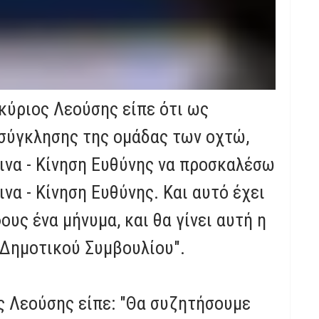
to
increase
or
decrease
 κύριος Λεούσης είπε ότι ως
volume.
σύγκλησης της ομάδας των οχτώ,
ινα - Κίνηση Ευθύνης να προσκαλέσω
να - Κίνηση Ευθύνης. Και αυτό έχει
υς ένα μήνυμα, και θα γίνει αυτή η
 Δημοτικού Συμβουλίου".
ος Λεούσης είπε: "Θα συζητήσουμε