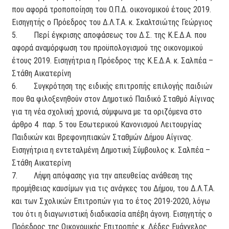
που αφορά τροποποίηση του Ο.Π.Δ. οικονομικού έτους 2019.
Εισηγητής ο Πρόεδρος του Δ.Λ.Τ.Α. κ. Σκαλτσιώτης Γεώργιος
5. Περί έγκρισης αποφάσεως του Δ.Σ. της Κ.Ε.Δ.Α. που
αφορά αναμόρφωση του προϋπολογισμού της οικονομικού
έτους 2019. Εισηγήτρια η Πρόεδρος της Κ.Ε.Δ.Α. κ. Σαλπέα –
Στάθη Αικατερίνη
6. Συγκρότηση της ειδικής επιτροπής επιλογής παιδιών
που θα φιλοξενηθούν στον Δημοτικό Παιδικό Σταθμό Αίγινας
για τη νέα σχολική χρονιά, σύμφωνα με τα οριζόμενα στο
άρθρο 4 παρ. 5 του Εσωτερικού Κανονισμού Λειτουργίας
Παιδικών και Βρεφονηπιακών Σταθμών Δήμου Αίγινας.
Εισηγήτρια η εντεταλμένη Δημοτική Σύμβουλος κ. Σαλπέα –
Στάθη Αικατερίνη
7. Λήψη απόφασης για την απευθείας ανάθεση της
προμήθειας καυσίμων για τις ανάγκες του Δήμου, του Δ.Λ.Τ.Α.
και των Σχολικών Επιτροπών για το έτος 2019-2020, λόγω
του ότι η διαγωνιστική διαδικασία απέβη άγονη. Εισηγητής ο
Πρόεδρος της Οικονομικής Επιτροπής κ. Δέδες Ευάγγελος