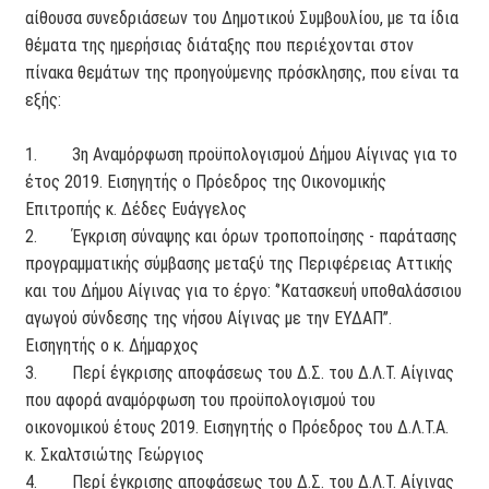
αίθουσα συνεδριάσεων του Δημοτικού Συμβουλίου, με τα ίδια
θέματα της ημερήσιας διάταξης που περιέχονται στον
πίνακα θεμάτων της προηγούμενης πρόσκλησης, που είναι τα
εξής:
1. 3η Αναμόρφωση προϋπολογισμού Δήμου Αίγινας για το
έτος 2019. Εισηγητής ο Πρόεδρος της Οικονομικής
Επιτροπής κ. Δέδες Ευάγγελος
2. Έγκριση σύναψης και όρων τροποποίησης - παράτασης
προγραμματικής σύμβασης μεταξύ της Περιφέρειας Αττικής
και του Δήμου Αίγινας για το έργο: ‘’Κατασκευή υποθαλάσσιου
αγωγού σύνδεσης της νήσου Αίγινας με την ΕΥΔΑΠ’’.
Εισηγητής ο κ. Δήμαρχος
3. Περί έγκρισης αποφάσεως του Δ.Σ. του Δ.Λ.Τ. Αίγινας
που αφορά αναμόρφωση του προϋπολογισμού του
οικονομικού έτους 2019. Εισηγητής ο Πρόεδρος του Δ.Λ.Τ.Α.
κ. Σκαλτσιώτης Γεώργιος
4. Περί έγκρισης αποφάσεως του Δ.Σ. του Δ.Λ.Τ. Αίγινας