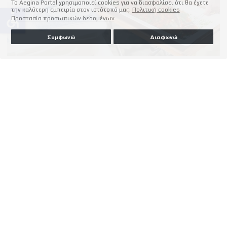
Το Aegina Portal χρησιμοποιεί cookies για να διασφαλίσει ότι θα έχετε
την καλύτερη εμπειρία στον ιστότοπό μας.
Πολιτική cookies
accessible
Προστασία προσωπικών δεδομένων
Συμφωνώ
Διαφωνώ