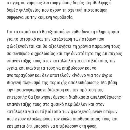
στιγµή, σε νοµίµως λειτουργούσες δοµές περίθαλψης ή
δοµές φιλοξενίας που έχουν τη σχετική πιστοποίηση
σύµφωνα µε την κείµενη νοµοθεσία.
Για το σκοπό αυτό θα αξιοποιήσει κάθε δυνατή πληροφορία
για το ιστορικό και την κατάσταση των ατόµων που
φιλοξενούνται και θα αξιολογήσει τη χρόνια παραµονή τους
σε συνθήκες αιχµαλωσίας και την δυνατότητα της επιτυχούς
επανένταξης τους στον κατάλληλο για αυτά βιότοπο, την
υγεία, και ικανότητα τους να επιβιώσουν και να
αναπαραχθούν και δεν αποτελούν κίνδυνο για τον άγριο
ιθαγενή πληθυσµό της περιοχής απελευθέρωσης. Με βάση
την προαναφερόµενη διάκριση και την πρόταση της
επιτροπής θα ξεκινήσει άµεσα η διαδικασία απελευθέρωσης-
επανένταξης τους στο φυσικό περιβάλλον και στον
κατάλληλα για αυτά βιότοπο των φιλοξενούµενων ατόµων
που έχουν ολοκληρώσει τον κύκλο αποθεραπείας τους και
εκτιµάται ότι µπορούν να επιβιώσουν στη φύση.