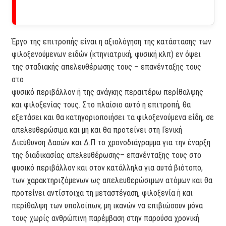
Έργο της επιτροπής είναι η αξιολόγηση της κατάστασης των
φιλοξενούµενων ειδών (κτηνιατρική, φυσική κλπ) εν όψει
της σταδιακής απελευθέρωσης τους – επανένταξης τους
στο
φυσικό περιβάλλον ή της ανάγκης περαιτέρω περίθαλψης
και φιλοξενίας τους. Στο πλαίσιο αυτό η επιτροπή, θα
εξετάσει και θα κατηγοριοποιήσει τα φιλοξενούµενα είδη, σε
απελευθερώσιµα και µη και θα προτείνει στη Γενική
∆ιεύθυνση ∆ασών και ∆.Π το χρονοδιάγραµµα για την έναρξη
της διαδικασίας απελευθέρωσης– επανένταξης τους στο
φυσικό περιβάλλον και στον κατάλληλα για αυτά βιότοπο,
των χαρακτηριζόµενων ως απελευθερώσιµων ατόµων και θα
προτείνει αντίστοιχα τη µεταστέγαση, φιλοξενία ή και
περίθαλψη των υπολοίπων, µη ικανών να επιβιώσουν µόνα
τους χωρίς ανθρώπινη παρέµβαση στην παρούσα χρονική