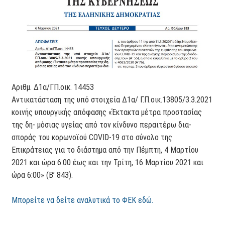
Αριθμ. Δ1α/ΓΠ.οικ. 14453
Αντικατάσταση της υπό στοιχεία Δ1α/ Γ.Π.οικ.13805/3.3.2021
κοινής υπουργικής απόφασης «Έκτακτα μέτρα προστασίας
της δη- μόσιας υγείας από τον κίνδυνο περαιτέρω δια-
σποράς του κορωνοϊού COVID-19 στο σύνολο της
Επικράτειας για το διάστημα από την Πέμπτη, 4 Μαρτίου
2021 και ώρα 6:00 έως και την Τρίτη, 16 Μαρτίου 2021 και
ώρα 6:00» (Β’ 843).
Μπορείτε να δείτε αναλυτικά το ΦΕΚ εδώ.