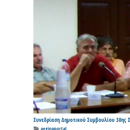
Συνεδρίαση Δημοτικού Συμβουλίου 30ης Σ
aeginaportal