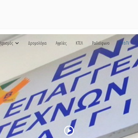
λητισμός
Δρομολόγια
Αγγελίες
ΚΤΕΛ
Ραδιόφωνο
WebTV