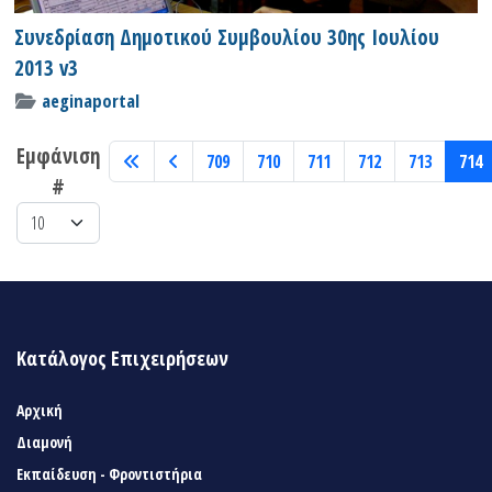
Συνεδρίαση Δημοτικού Συμβουλίου 30ης Ιουλίου
2013 v3
aeginaportal
Εμφάνιση
709
710
711
712
713
714
#
Κατάλογος Επιχειρήσεων
Αρχική
Διαμονή
Εκπαίδευση - Φροντιστήρια