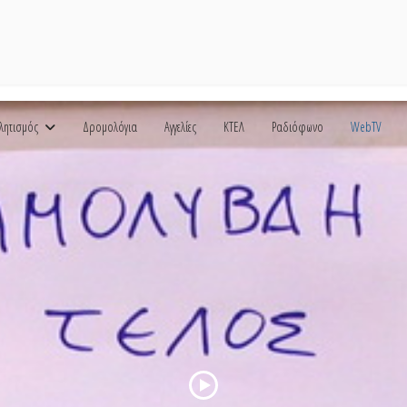
λητισμός
Δρομολόγια
Αγγελίες
ΚΤΕΛ
Ραδιόφωνο
WebTV