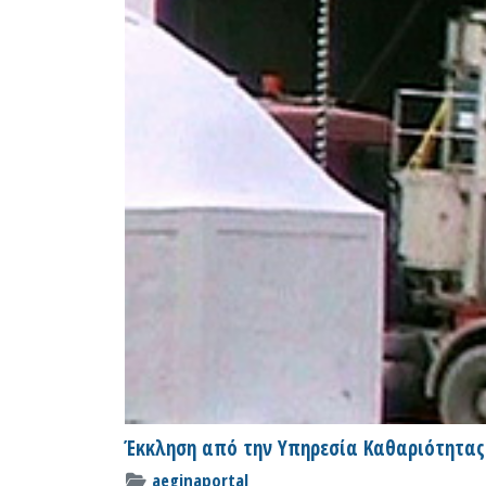
Έκκληση από την Υπηρεσία Καθαριότητας
aeginaportal