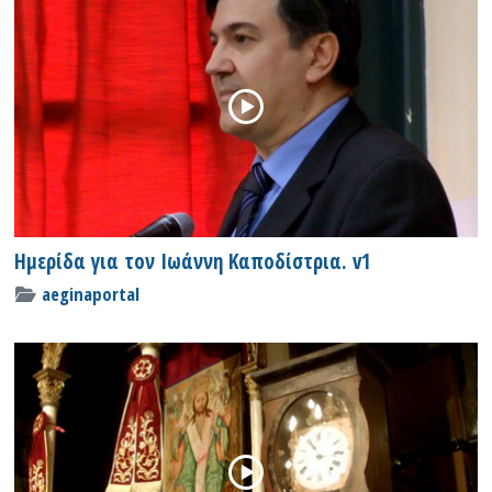
Ημερίδα για τον Ιωάννη Καποδίστρια. v1
aeginaportal