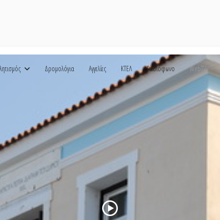
λητισμός
Δρομολόγια
Αγγελίες
ΚΤΕΛ
Ραδιόφωνο
WebTV