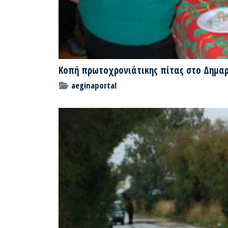
Κοπή πρωτοχρονιάτικης πίτας στο Δημαρχ
aeginaportal