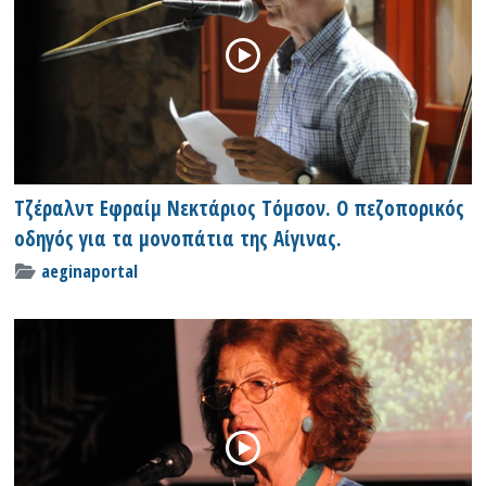
Τζέραλντ Εφραίμ Νεκτάριος Tόμσον. Ο πεζοπορικός
οδηγός για τα μονοπάτια της Αίγινας.
aeginaportal