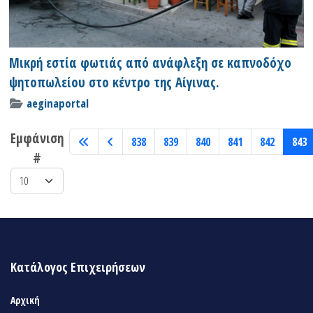
Μικρή εστία φωτιάς από ανάφλεξη σε καπνοδόχο
ψητοπωλείου στο κέντρο της Αίγινας.
aeginaportal
Εμφάνιση
838
839
840
841
842
843
#
Κατάλογος Επιχειρήσεων
Αρχική