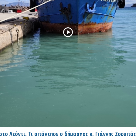
 Λεόντι. Τι απάντησε ο δήμαρχος κ. Γιάννης Ζορμπάς γ