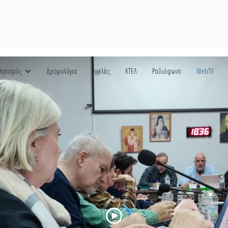
λητισμός
Δρομολόγια
Αγγελίες
ΚΤΕΛ
Ραδιόφωνο
WebTV