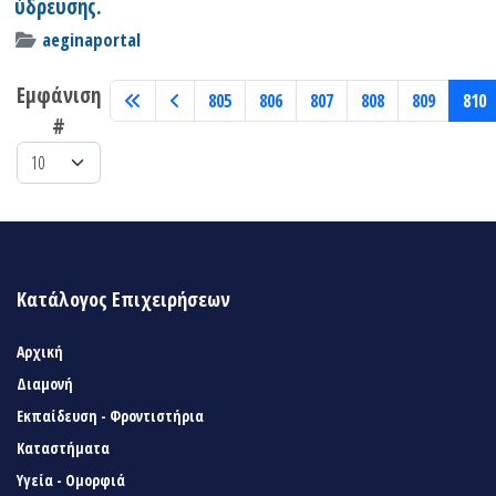
ύδρευσης.
aeginaportal
Εμφάνιση
805
806
807
808
809
810
#
Κατάλογος Επιχειρήσεων
Αρχική
Διαμονή
Εκπαίδευση - Φροντιστήρια
Καταστήματα
Υγεία - Ομορφιά