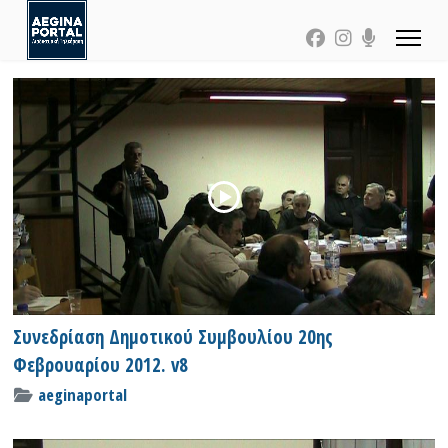
Συνεδρίαση Δημοτικού Συμβουλίου 20ης
Φεβρουαρίου 2012. v8
aeginaportal