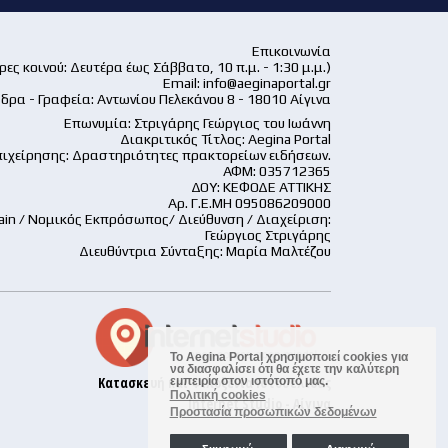
Επικοινωνία
ες κοινού: Δευτέρα έως Σάββατο, 10 π.μ. - 1:30 μ.μ.)
Email:
info@aeginaportal.gr
δρα - Γραφεία: Αντωνίου Πελεκάνου 8 - 18010 Αίγινα
Επωνυμία: Στριγάρης Γεώργιος του Ιωάννη
Διακριτικός Τίτλος: Aegina Portal
ιχείρησης: Δραστηριότητες πρακτορείων ειδήσεων.
ΑΦΜ: 035712365
ΔΟΥ: ΚΕΦΟΔΕ ΑΤΤΙΚΗΣ
Αρ. Γ.Ε.ΜΗ 095086209000
ain / Νομικός Εκπρόσωπος/ Διεύθυνση / Διαχείριση:
Γεώργιος Στριγάρης
Διευθύντρια Σύνταξης: Μαρία Μαλτέζου
Το Aegina Portal χρησιμοποιεί cookies για
να διασφαλίσει ότι θα έχετε την καλύτερη
Κατασκευή και Φιλοξενία Ιστοσελίδας
εμπειρία στον ιστότοπό μας.
Πολιτική cookies
Internet Studio - Αίγινα
Προστασία προσωπικών δεδομένων