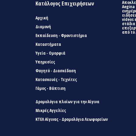
Αποκλει
Κατάλογος Επιχειρήσεων
Aegina 
ενημέρ
ειδήσει
Αρχική
videos 
στάδια
Διαμονή
επεξερ
από το 
Εκπαίδευση - Φροντιστήρια
Καταστήματα
Υγεία - Ομορφιά
Υπηρεσίες
Φαγητό - Διασκέδαση
Κατασκευές - Τεχνίτες
Γάμος - Βάπτιση
Δρομολόγια πλοίων για την Αίγινα
Μικρές Αγγελίες
ΚΤΕΛ Αίγινας - Δρομολόγια Λεωφορείων