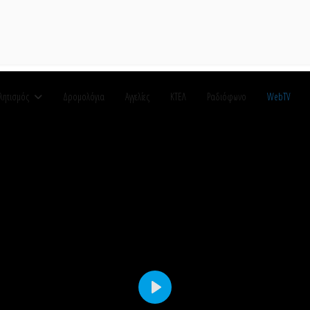
λητισμός
Δρομολόγια
Αγγελίες
ΚΤΕΛ
Ραδιόφωνο
WebTV