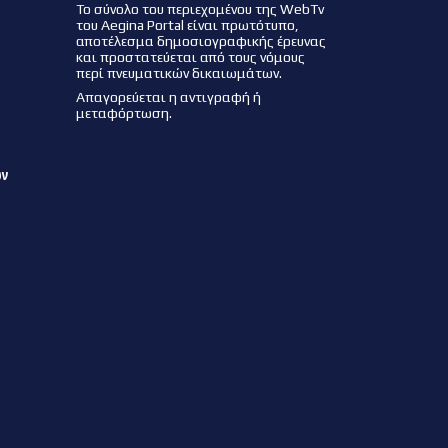
Το σύνολο του περιεχομένου της WebTv
του Aegina Portal είναι πρωτότυπο,
αποτέλεσμα δημοσιογραφικής έρευνας
και προστατεύεται από τους νόμους
περί πνευματικών δικαιωμάτων.
Απαγορεύεται η αντιγραφή ή
μεταφόρτωση.
ων