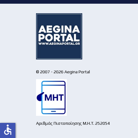
© 2007 - 2026 Aegina Portal
Αριθμός Πιστοποίησης Μ.Η.Τ. 252054
accessible