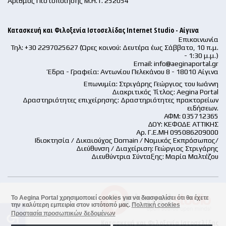
Αριθμός Πιστοποίησης Μ.Η.Τ. 252054
Κατασκευή και Φιλοξενία Ιστοσελίδας Internet Studio - Αίγινα
Επικοινωνία
Τηλ: +30 2297025627 (Ώρες κοινού: Δευτέρα έως Σάββατο, 10 π.μ.
- 1:30 μ.μ.)
Email:
info@aeginaportal.gr
Έδρα - Γραφεία: Αντωνίου Πελεκάνου 8 - 18010 Αίγινα
Επωνυμία: Στριγάρης Γεώργιος του Ιωάννη
Διακριτικός Τίτλος: Aegina Portal
Δραστηριότητες επιχείρησης: Δραστηριότητες πρακτορείων
ειδήσεων.
ΑΦΜ: 035712365
ΔΟΥ: ΚΕΦΟΔΕ ΑΤΤΙΚΗΣ
Αρ. Γ.Ε.ΜΗ 095086209000
Ιδιοκτησία / Δικαιούχος Domain / Νομικός Εκπρόσωπος/
Διεύθυνση / Διαχείριση: Γεώργιος Στριγάρης
Διευθύντρια Σύνταξης: Μαρία Μαλτέζου
Το Aegina Portal χρησιμοποιεί cookies για να διασφαλίσει ότι θα έχετε
την καλύτερη εμπειρία στον ιστότοπό μας.
Πολιτική cookies
accessible
Προστασία προσωπικών δεδομένων
Κατασκευή και Φιλοξενία Ιστοσελίδας