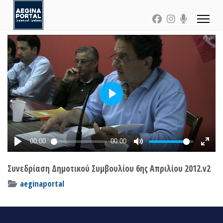
Συνεδρίαση Δημοτικού Συμβουλίου 6ης Απριλίου 2012.v2
aeginaportal