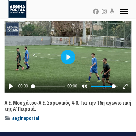
Α.Ε. Μοσχάτου-Α.Ε. Σαρωνικός 4-0. Για την 16η αγωνιστική
της Α’ Πειραιά.
aeginaportal