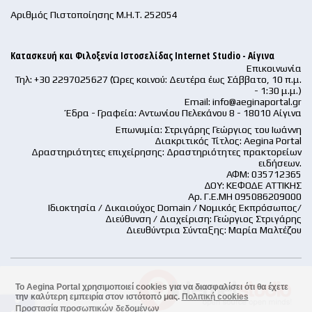
Αριθμός Πιστοποίησης Μ.Η.Τ. 252054
Κατασκευή και Φιλοξενία Ιστοσελίδας Internet Studio - Αίγινα
Επικοινωνία
Τηλ: +30 2297025627 (Ώρες κοινού: Δευτέρα έως Σάββατο, 10 π.μ.
- 1:30 μ.μ.)
Email:
info@aeginaportal.gr
Έδρα - Γραφεία: Αντωνίου Πελεκάνου 8 - 18010 Αίγινα
Επωνυμία: Στριγάρης Γεώργιος του Ιωάννη
Διακριτικός Τίτλος: Aegina Portal
Δραστηριότητες επιχείρησης: Δραστηριότητες πρακτορείων
ειδήσεων.
ΑΦΜ: 035712365
ΔΟΥ: ΚΕΦΟΔΕ ΑΤΤΙΚΗΣ
Αρ. Γ.Ε.ΜΗ 095086209000
Ιδιοκτησία / Δικαιούχος Domain / Νομικός Εκπρόσωπος/
Διεύθυνση / Διαχείριση: Γεώργιος Στριγάρης
Διευθύντρια Σύνταξης: Μαρία Μαλτέζου
Το Aegina Portal χρησιμοποιεί cookies για να διασφαλίσει ότι θα έχετε
την καλύτερη εμπειρία στον ιστότοπό μας.
Πολιτική cookies
accessible
Προστασία προσωπικών δεδομένων