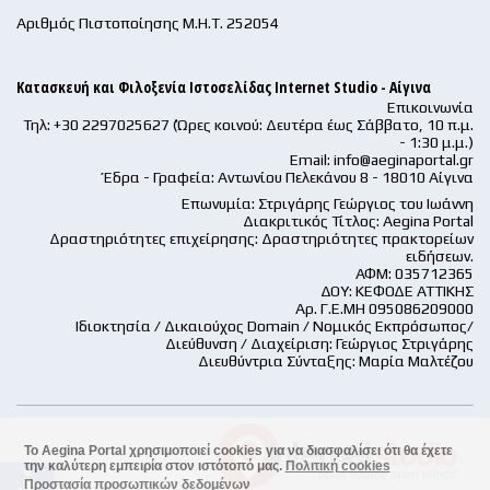
Αριθμός Πιστοποίησης Μ.Η.Τ. 252054
Κατασκευή και Φιλοξενία Ιστοσελίδας Internet Studio - Αίγινα
Επικοινωνία
Τηλ: +30 2297025627 (Ώρες κοινού: Δευτέρα έως Σάββατο, 10 π.μ.
- 1:30 μ.μ.)
Email:
info@aeginaportal.gr
Έδρα - Γραφεία: Αντωνίου Πελεκάνου 8 - 18010 Αίγινα
Επωνυμία: Στριγάρης Γεώργιος του Ιωάννη
Διακριτικός Τίτλος: Aegina Portal
Δραστηριότητες επιχείρησης: Δραστηριότητες πρακτορείων
ειδήσεων.
ΑΦΜ: 035712365
ΔΟΥ: ΚΕΦΟΔΕ ΑΤΤΙΚΗΣ
Αρ. Γ.Ε.ΜΗ 095086209000
Ιδιοκτησία / Δικαιούχος Domain / Νομικός Εκπρόσωπος/
Διεύθυνση / Διαχείριση: Γεώργιος Στριγάρης
Διευθύντρια Σύνταξης: Μαρία Μαλτέζου
Το Aegina Portal χρησιμοποιεί cookies για να διασφαλίσει ότι θα έχετε
την καλύτερη εμπειρία στον ιστότοπό μας.
Πολιτική cookies
accessible
Προστασία προσωπικών δεδομένων