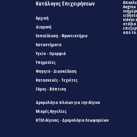
Αποκλει
Κατάλογος Επιχειρήσεων
Aegina 
ενημέρ
ειδήσει
Αρχική
videos 
στάδια
Διαμονή
επεξερ
από το 
Εκπαίδευση - Φροντιστήρια
Καταστήματα
Υγεία - Ομορφιά
Υπηρεσίες
Φαγητό - Διασκέδαση
Κατασκευές - Τεχνίτες
Γάμος - Βάπτιση
Δρομολόγια πλοίων για την Αίγινα
Μικρές Αγγελίες
ΚΤΕΛ Αίγινας - Δρομολόγια Λεωφορείων