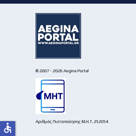
© 2007 - 2026 Aegina Portal
Αριθμός Πιστοποίησης Μ.Η.Τ. 252054
accessible