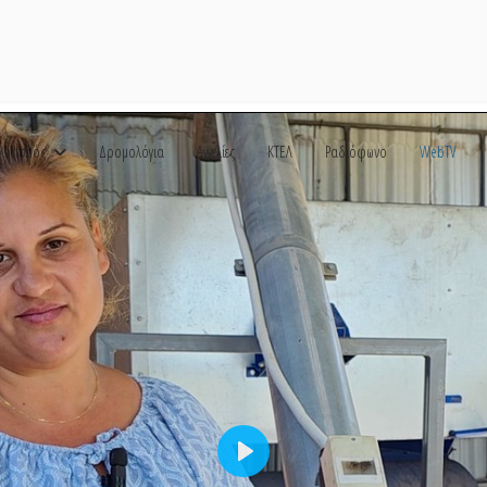
λητισμός
Δρομολόγια
Αγγελίες
ΚΤΕΛ
Ραδιόφωνο
WebTV