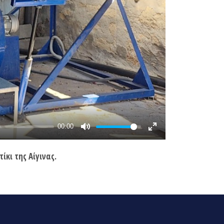
κι της Αίγινας.