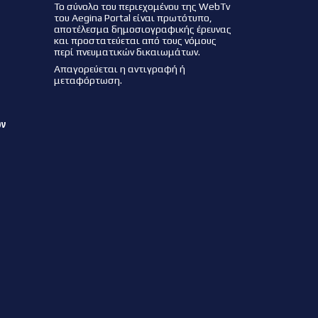
Το σύνολο του περιεχομένου της WebTv
του Aegina Portal είναι πρωτότυπο,
αποτέλεσμα δημοσιογραφικής έρευνας
και προστατεύεται από τους νόμους
περί πνευματικών δικαιωμάτων.
Απαγορεύεται η αντιγραφή ή
μεταφόρτωση.
ων