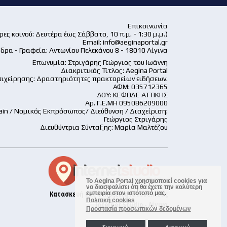
Επικοινωνία
ες κοινού: Δευτέρα έως Σάββατο, 10 π.μ. - 1:30 μ.μ.)
Email:
info@aeginaportal.gr
δρα - Γραφεία: Αντωνίου Πελεκάνου 8 - 18010 Αίγινα
Επωνυμία: Στριγάρης Γεώργιος του Ιωάννη
Διακριτικός Τίτλος: Aegina Portal
ιχείρησης: Δραστηριότητες πρακτορείων ειδήσεων.
ΑΦΜ: 035712365
ΔΟΥ: ΚΕΦΟΔΕ ΑΤΤΙΚΗΣ
Αρ. Γ.Ε.ΜΗ 095086209000
ain / Νομικός Εκπρόσωπος/ Διεύθυνση / Διαχείριση:
Γεώργιος Στριγάρης
Διευθύντρια Σύνταξης: Μαρία Μαλτέζου
Το Aegina Portal χρησιμοποιεί cookies για
να διασφαλίσει ότι θα έχετε την καλύτερη
Κατασκευή και Φιλοξενία Ιστοσελίδας
εμπειρία στον ιστότοπό μας.
Πολιτική cookies
Internet Studio - Αίγινα
Προστασία προσωπικών δεδομένων