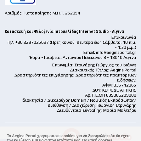
Αριθμός Πιστοποίησης Μ.Η.Τ. 252054
Κατασκευή και Φιλοξενία Ιστοσελίδας Internet Studio - Αίγινα
Επικοινωνία
Τηλ: +30 2297025627 (Ώρες κοινού: Δευτέρα έως Σάββατο, 10 π.μ.
- 1:30 μ.μ.)
Email:
info@aeginaportal.gr
Έδρα - Γραφεία: Αντωνίου Πελεκάνου 8 - 18010 Αίγινα
Επωνυμία: Στριγάρης Γεώργιος του Ιωάννη
Διακριτικός Τίτλος: Aegina Portal
Δραστηριότητες επιχείρησης: Δραστηριότητες πρακτορείων
ειδήσεων.
ΑΦΜ: 035712365
ΔΟΥ: ΚΕΦΟΔΕ ΑΤΤΙΚΗΣ
Αρ. Γ.Ε.ΜΗ 095086209000
Ιδιοκτησία / Δικαιούχος Domain / Νομικός Εκπρόσωπος/
Διεύθυνση / Διαχείριση: Γεώργιος Στριγάρης
Διευθύντρια Σύνταξης: Μαρία Μαλτέζου
Το Aegina Portal χρησιμοποιεί cookies για να διασφαλίσει ότι θα έχετε
την καλύτερη εμπειρία στον ιστότοπό μας.
Πολιτική cookies