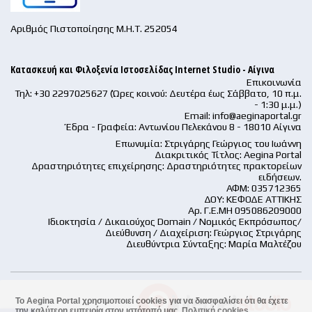
Αριθμός Πιστοποίησης Μ.Η.Τ. 252054
Κατασκευή και Φιλοξενία Ιστοσελίδας Internet Studio - Αίγινα
Επικοινωνία
Τηλ: +30 2297025627 (Ώρες κοινού: Δευτέρα έως Σάββατο, 10 π.μ.
- 1:30 μ.μ.)
Email:
info@aeginaportal.gr
Έδρα - Γραφεία: Αντωνίου Πελεκάνου 8 - 18010 Αίγινα
Επωνυμία: Στριγάρης Γεώργιος του Ιωάννη
Διακριτικός Τίτλος: Aegina Portal
Δραστηριότητες επιχείρησης: Δραστηριότητες πρακτορείων
ειδήσεων.
ΑΦΜ: 035712365
ΔΟΥ: ΚΕΦΟΔΕ ΑΤΤΙΚΗΣ
Αρ. Γ.Ε.ΜΗ 095086209000
Ιδιοκτησία / Δικαιούχος Domain / Νομικός Εκπρόσωπος/
Διεύθυνση / Διαχείριση: Γεώργιος Στριγάρης
Διευθύντρια Σύνταξης: Μαρία Μαλτέζου
Το Aegina Portal χρησιμοποιεί cookies για να διασφαλίσει ότι θα έχετε
την καλύτερη εμπειρία στον ιστότοπό μας.
Πολιτική cookies