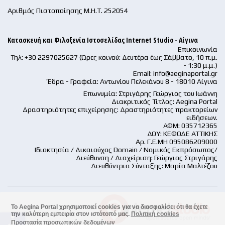
Αριθμός Πιστοποίησης Μ.Η.Τ. 252054
Κατασκευή και Φιλοξενία Ιστοσελίδας Internet Studio - Αίγινα
Επικοινωνία
Τηλ: +30 2297025627 (Ώρες κοινού: Δευτέρα έως Σάββατο, 10 π.μ.
- 1:30 μ.μ.)
Email:
info@aeginaportal.gr
Έδρα - Γραφεία: Αντωνίου Πελεκάνου 8 - 18010 Αίγινα
Επωνυμία: Στριγάρης Γεώργιος του Ιωάννη
Διακριτικός Τίτλος: Aegina Portal
Δραστηριότητες επιχείρησης: Δραστηριότητες πρακτορείων
ειδήσεων.
ΑΦΜ: 035712365
ΔΟΥ: ΚΕΦΟΔΕ ΑΤΤΙΚΗΣ
Αρ. Γ.Ε.ΜΗ 095086209000
Ιδιοκτησία / Δικαιούχος Domain / Νομικός Εκπρόσωπος/
Διεύθυνση / Διαχείριση: Γεώργιος Στριγάρης
Διευθύντρια Σύνταξης: Μαρία Μαλτέζου
Το Aegina Portal χρησιμοποιεί cookies για να διασφαλίσει ότι θα έχετε
την καλύτερη εμπειρία στον ιστότοπό μας.
Πολιτική cookies
accessible
Προστασία προσωπικών δεδομένων