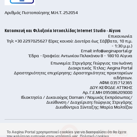
Αριθμός Πιστοποίησης Μ.Η.Τ. 252054
Κατασκευή και Φιλοξενία Ιστοσελίδας Internet Studio - Αίγινα
Επικοινωνία
Τηλ: +30 2297025627 (Ώρες κοινού: Δευτέρα έως Σάββατο, 10 π.μ.
- 1:30 μ.μ.)
Email:
info@aeginaportal.gr
Έδρα - Γραφεία: Αντωνίου Πελεκάνου 8 - 18010 Αίγινα
Επωνυμία: Στριγάρης Γεώργιος του Ιωάννη
Διακριτικός Τίτλος: Aegina Portal
Δραστηριότητες επιχείρησης: Δραστηριότητες πρακτορείων
ειδήσεων.
ΑΦΜ: 035712365
ΔΟΥ: ΚΕΦΟΔΕ ΑΤΤΙΚΗΣ
Αρ. Γ.Ε.ΜΗ 095086209000
Ιδιοκτησία / Δικαιούχος Domain / Νομικός Εκπρόσωπος/
Διεύθυνση / Διαχείριση: Γεώργιος Στριγάρης
Διευθύντρια Σύνταξης: Μαρία Μαλτέζου
Το Aegina Portal χρησιμοποιεί cookies για να διασφαλίσει ότι θα έχετε
την καλύτερη εμπειρία στον ιστότοπό μας.
Πολιτική cookies