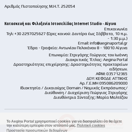
Αριθμός Πιστοποίησης Μ.Η.Τ. 252054
Κατασκευή και Φιλοξενία Ιστοσελίδας Internet Studio - Αίγινα
Επικοινωνία
Τηλ: +30 2297025627 (Ώρες κοινού: Δευτέρα έως Σάββατο, 10 π.μ.
- 1:30 μ.μ.)
Email:
info@aeginaportal.gr
Έδρα - Γραφεία: Αντωνίου Πελεκάνου 8 - 18010 Αίγινα
Επωνυμία: Στριγάρης Γεώργιος του Ιωάννη
Διακριτικός Τίτλος: Aegina Portal
Δραστηριότητες επιχείρησης: Δραστηριότητες πρακτορείων
ειδήσεων.
ΑΦΜ: 035712365
ΔΟΥ: ΚΕΦΟΔΕ ΑΤΤΙΚΗΣ
Αρ. Γ.Ε.ΜΗ 095086209000
Ιδιοκτησία / Δικαιούχος Domain / Νομικός Εκπρόσωπος/
Διεύθυνση / Διαχείριση: Γεώργιος Στριγάρης
Διευθύντρια Σύνταξης: Μαρία Μαλτέζου
Το Aegina Portal χρησιμοποιεί cookies για να διασφαλίσει ότι θα έχετε
την καλύτερη εμπειρία στον ιστότοπό μας.
Πολιτική cookies
accessible
Προστασία προσωπικών δεδομένων