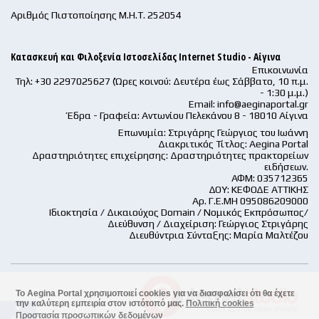
Αριθμός Πιστοποίησης Μ.Η.Τ. 252054
Κατασκευή και Φιλοξενία Ιστοσελίδας Internet Studio - Αίγινα
Επικοινωνία
Τηλ: +30 2297025627 (Ώρες κοινού: Δευτέρα έως Σάββατο, 10 π.μ.
- 1:30 μ.μ.)
Email:
info@aeginaportal.gr
Έδρα - Γραφεία: Αντωνίου Πελεκάνου 8 - 18010 Αίγινα
Επωνυμία: Στριγάρης Γεώργιος του Ιωάννη
Διακριτικός Τίτλος: Aegina Portal
Δραστηριότητες επιχείρησης: Δραστηριότητες πρακτορείων
ειδήσεων.
ΑΦΜ: 035712365
ΔΟΥ: ΚΕΦΟΔΕ ΑΤΤΙΚΗΣ
Αρ. Γ.Ε.ΜΗ 095086209000
Ιδιοκτησία / Δικαιούχος Domain / Νομικός Εκπρόσωπος/
Διεύθυνση / Διαχείριση: Γεώργιος Στριγάρης
Διευθύντρια Σύνταξης: Μαρία Μαλτέζου
Το Aegina Portal χρησιμοποιεί cookies για να διασφαλίσει ότι θα έχετε
την καλύτερη εμπειρία στον ιστότοπό μας.
Πολιτική cookies
accessible
Προστασία προσωπικών δεδομένων