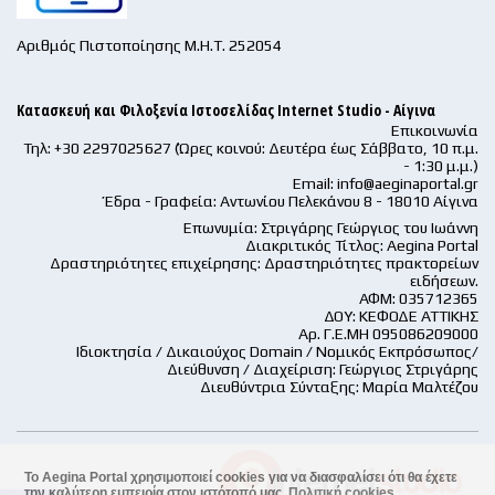
Αριθμός Πιστοποίησης Μ.Η.Τ. 252054
Κατασκευή και Φιλοξενία Ιστοσελίδας Internet Studio - Αίγινα
Επικοινωνία
Τηλ: +30 2297025627 (Ώρες κοινού: Δευτέρα έως Σάββατο, 10 π.μ.
- 1:30 μ.μ.)
Email:
info@aeginaportal.gr
Έδρα - Γραφεία: Αντωνίου Πελεκάνου 8 - 18010 Αίγινα
Επωνυμία: Στριγάρης Γεώργιος του Ιωάννη
Διακριτικός Τίτλος: Aegina Portal
Δραστηριότητες επιχείρησης: Δραστηριότητες πρακτορείων
ειδήσεων.
ΑΦΜ: 035712365
ΔΟΥ: ΚΕΦΟΔΕ ΑΤΤΙΚΗΣ
Αρ. Γ.Ε.ΜΗ 095086209000
Ιδιοκτησία / Δικαιούχος Domain / Νομικός Εκπρόσωπος/
Διεύθυνση / Διαχείριση: Γεώργιος Στριγάρης
Διευθύντρια Σύνταξης: Μαρία Μαλτέζου
Το Aegina Portal χρησιμοποιεί cookies για να διασφαλίσει ότι θα έχετε
την καλύτερη εμπειρία στον ιστότοπό μας.
Πολιτική cookies