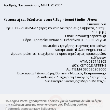
Αριθμός Πιστοποίησης Μ.Η.Τ. 252054
Κατασκευή και Φιλοξενία Ιστοσελίδας Internet Studio - Αίγινα
Επικοινωνία
Τηλ: +30 2297025627 (Ώρες κοινού: Δευτέρα έως Σάββατο, 10 π.μ.
- 1:30 μ.μ.)
Email:
info@aeginaportal.gr
Έδρα - Γραφεία: Αντωνίου Πελεκάνου 8 - 18010 Αίγινα
Επωνυμία: Στριγάρης Γεώργιος του Ιωάννη
Διακριτικός Τίτλος: Aegina Portal
Δραστηριότητες επιχείρησης: Δραστηριότητες πρακτορείων
ειδήσεων.
ΑΦΜ: 035712365
ΔΟΥ: ΚΕΦΟΔΕ ΑΤΤΙΚΗΣ
Αρ. Γ.Ε.ΜΗ 095086209000
Ιδιοκτησία / Δικαιούχος Domain / Νομικός Εκπρόσωπος/
Διεύθυνση / Διαχείριση: Γεώργιος Στριγάρης
Διευθύντρια Σύνταξης: Μαρία Μαλτέζου
Το Aegina Portal χρησιμοποιεί cookies για να διασφαλίσει ότι θα έχετε
την καλύτερη εμπειρία στον ιστότοπό μας.
Πολιτική cookies
accessible
Προστασία προσωπικών δεδομένων