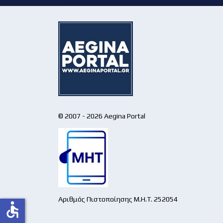
© 2007 - 2026 Aegina Portal
Αριθμός Πιστοποίησης Μ.Η.Τ. 252054
accessible