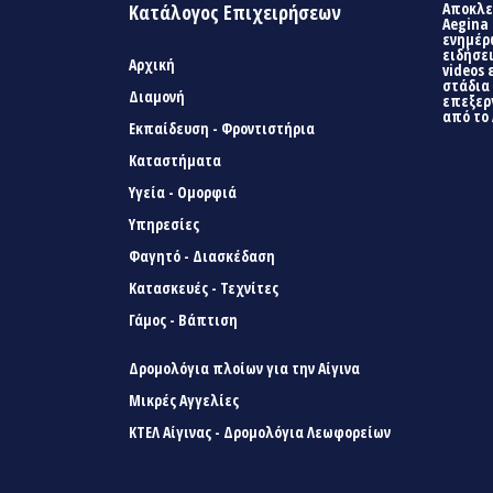
Αποκλει
Κατάλογος Επιχειρήσεων
Aegina 
ενημέρ
ειδήσει
Αρχική
videos 
στάδια
Διαμονή
επεξερ
από το 
Εκπαίδευση - Φροντιστήρια
Καταστήματα
Υγεία - Ομορφιά
Υπηρεσίες
Φαγητό - Διασκέδαση
Κατασκευές - Τεχνίτες
Γάμος - Βάπτιση
Δρομολόγια πλοίων για την Αίγινα
Μικρές Αγγελίες
ΚΤΕΛ Αίγινας - Δρομολόγια Λεωφορείων