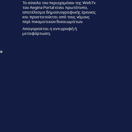
Το σύνολο του περιεχομένου της WebTv
του Aegina Portal είναι πρωτότυπο,
αποτέλεσμα δημοσιογραφικής έρευνας
και προστατεύεται από τους νόμους
περί πνευματικών δικαιωμάτων.
Απαγορεύεται η αντιγραφή ή
μεταφόρτωση.
ων