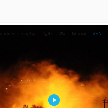
λητισμός
Δρομολόγια
Αγγελίες
ΚΤΕΛ
Ραδιόφωνο
WebTV