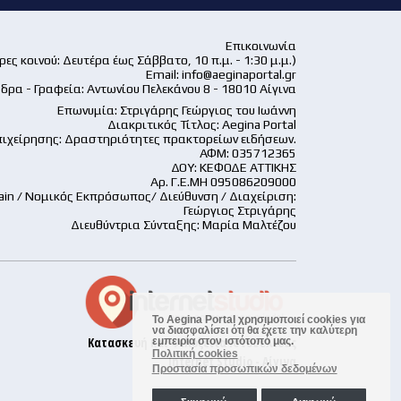
Επικοινωνία
ες κοινού: Δευτέρα έως Σάββατο, 10 π.μ. - 1:30 μ.μ.)
Email:
info@aeginaportal.gr
δρα - Γραφεία: Αντωνίου Πελεκάνου 8 - 18010 Αίγινα
Επωνυμία: Στριγάρης Γεώργιος του Ιωάννη
Διακριτικός Τίτλος: Aegina Portal
ιχείρησης: Δραστηριότητες πρακτορείων ειδήσεων.
ΑΦΜ: 035712365
ΔΟΥ: ΚΕΦΟΔΕ ΑΤΤΙΚΗΣ
Αρ. Γ.Ε.ΜΗ 095086209000
ain / Νομικός Εκπρόσωπος/ Διεύθυνση / Διαχείριση:
Γεώργιος Στριγάρης
Διευθύντρια Σύνταξης: Μαρία Μαλτέζου
Το Aegina Portal χρησιμοποιεί cookies για
να διασφαλίσει ότι θα έχετε την καλύτερη
Κατασκευή και Φιλοξενία Ιστοσελίδας
εμπειρία στον ιστότοπό μας.
Πολιτική cookies
Internet Studio - Αίγινα
Προστασία προσωπικών δεδομένων