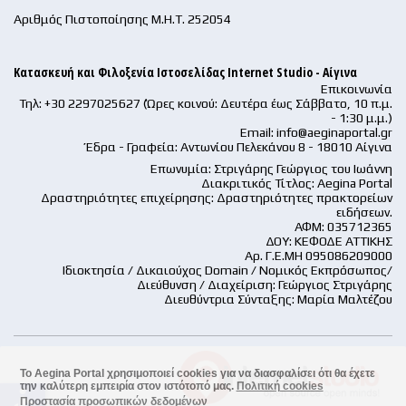
Αριθμός Πιστοποίησης Μ.Η.Τ. 252054
Κατασκευή και Φιλοξενία Ιστοσελίδας Internet Studio - Αίγινα
Επικοινωνία
Τηλ: +30 2297025627 (Ώρες κοινού: Δευτέρα έως Σάββατο, 10 π.μ.
- 1:30 μ.μ.)
Email:
info@aeginaportal.gr
Έδρα - Γραφεία: Αντωνίου Πελεκάνου 8 - 18010 Αίγινα
Επωνυμία: Στριγάρης Γεώργιος του Ιωάννη
Διακριτικός Τίτλος: Aegina Portal
Δραστηριότητες επιχείρησης: Δραστηριότητες πρακτορείων
ειδήσεων.
ΑΦΜ: 035712365
ΔΟΥ: ΚΕΦΟΔΕ ΑΤΤΙΚΗΣ
Αρ. Γ.Ε.ΜΗ 095086209000
Ιδιοκτησία / Δικαιούχος Domain / Νομικός Εκπρόσωπος/
Διεύθυνση / Διαχείριση: Γεώργιος Στριγάρης
Διευθύντρια Σύνταξης: Μαρία Μαλτέζου
Το Aegina Portal χρησιμοποιεί cookies για να διασφαλίσει ότι θα έχετε
την καλύτερη εμπειρία στον ιστότοπό μας.
Πολιτική cookies
accessible
Προστασία προσωπικών δεδομένων