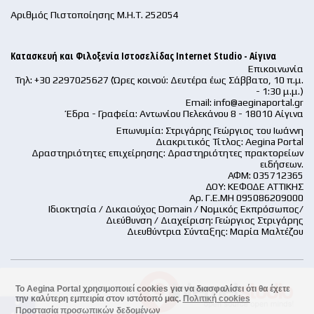
Αριθμός Πιστοποίησης Μ.Η.Τ. 252054
Κατασκευή και Φιλοξενία Ιστοσελίδας Internet Studio - Αίγινα
Επικοινωνία
Τηλ: +30 2297025627 (Ώρες κοινού: Δευτέρα έως Σάββατο, 10 π.μ.
- 1:30 μ.μ.)
Email:
info@aeginaportal.gr
Έδρα - Γραφεία: Αντωνίου Πελεκάνου 8 - 18010 Αίγινα
Επωνυμία: Στριγάρης Γεώργιος του Ιωάννη
Διακριτικός Τίτλος: Aegina Portal
Δραστηριότητες επιχείρησης: Δραστηριότητες πρακτορείων
ειδήσεων.
ΑΦΜ: 035712365
ΔΟΥ: ΚΕΦΟΔΕ ΑΤΤΙΚΗΣ
Αρ. Γ.Ε.ΜΗ 095086209000
Ιδιοκτησία / Δικαιούχος Domain / Νομικός Εκπρόσωπος/
Διεύθυνση / Διαχείριση: Γεώργιος Στριγάρης
Διευθύντρια Σύνταξης: Μαρία Μαλτέζου
Το Aegina Portal χρησιμοποιεί cookies για να διασφαλίσει ότι θα έχετε
την καλύτερη εμπειρία στον ιστότοπό μας.
Πολιτική cookies
accessible
Προστασία προσωπικών δεδομένων