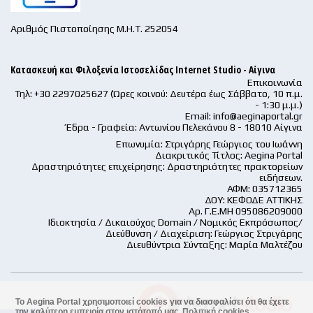
Αριθμός Πιστοποίησης Μ.Η.Τ. 252054
Κατασκευή και Φιλοξενία Ιστοσελίδας Internet Studio - Αίγινα
Επικοινωνία
Τηλ: +30 2297025627 (Ώρες κοινού: Δευτέρα έως Σάββατο, 10 π.μ.
- 1:30 μ.μ.)
Email:
info@aeginaportal.gr
Έδρα - Γραφεία: Αντωνίου Πελεκάνου 8 - 18010 Αίγινα
Επωνυμία: Στριγάρης Γεώργιος του Ιωάννη
Διακριτικός Τίτλος: Aegina Portal
Δραστηριότητες επιχείρησης: Δραστηριότητες πρακτορείων
ειδήσεων.
ΑΦΜ: 035712365
ΔΟΥ: ΚΕΦΟΔΕ ΑΤΤΙΚΗΣ
Αρ. Γ.Ε.ΜΗ 095086209000
Ιδιοκτησία / Δικαιούχος Domain / Νομικός Εκπρόσωπος/
Διεύθυνση / Διαχείριση: Γεώργιος Στριγάρης
Διευθύντρια Σύνταξης: Μαρία Μαλτέζου
Το Aegina Portal χρησιμοποιεί cookies για να διασφαλίσει ότι θα έχετε
την καλύτερη εμπειρία στον ιστότοπό μας.
Πολιτική cookies