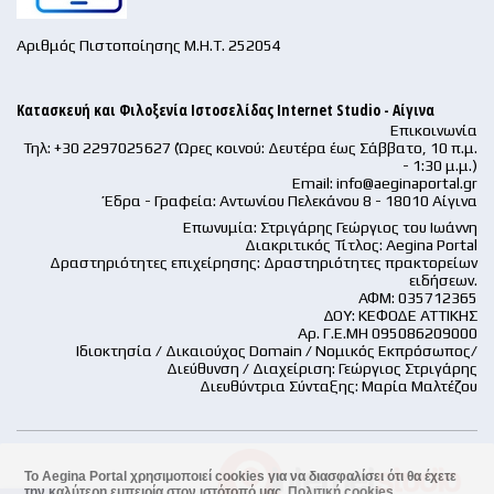
Αριθμός Πιστοποίησης Μ.Η.Τ. 252054
Κατασκευή και Φιλοξενία Ιστοσελίδας Internet Studio - Αίγινα
Επικοινωνία
Τηλ: +30 2297025627 (Ώρες κοινού: Δευτέρα έως Σάββατο, 10 π.μ.
- 1:30 μ.μ.)
Email:
info@aeginaportal.gr
Έδρα - Γραφεία: Αντωνίου Πελεκάνου 8 - 18010 Αίγινα
Επωνυμία: Στριγάρης Γεώργιος του Ιωάννη
Διακριτικός Τίτλος: Aegina Portal
Δραστηριότητες επιχείρησης: Δραστηριότητες πρακτορείων
ειδήσεων.
ΑΦΜ: 035712365
ΔΟΥ: ΚΕΦΟΔΕ ΑΤΤΙΚΗΣ
Αρ. Γ.Ε.ΜΗ 095086209000
Ιδιοκτησία / Δικαιούχος Domain / Νομικός Εκπρόσωπος/
Διεύθυνση / Διαχείριση: Γεώργιος Στριγάρης
Διευθύντρια Σύνταξης: Μαρία Μαλτέζου
Το Aegina Portal χρησιμοποιεί cookies για να διασφαλίσει ότι θα έχετε
την καλύτερη εμπειρία στον ιστότοπό μας.
Πολιτική cookies