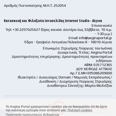
Αριθμός Πιστοποίησης Μ.Η.Τ. 252054
Κατασκευή και Φιλοξενία Ιστοσελίδας Internet Studio - Αίγινα
Επικοινωνία
Τηλ: +30 2297025627 (Ώρες κοινού: Δευτέρα έως Σάββατο, 10 π.μ.
- 1:30 μ.μ.)
Email:
info@aeginaportal.gr
Έδρα - Γραφεία: Αντωνίου Πελεκάνου 8 - 18010 Αίγινα
Επωνυμία: Στριγάρης Γεώργιος του Ιωάννη
Διακριτικός Τίτλος: Aegina Portal
Δραστηριότητες επιχείρησης: Δραστηριότητες πρακτορείων
ειδήσεων.
ΑΦΜ: 035712365
ΔΟΥ: ΚΕΦΟΔΕ ΑΤΤΙΚΗΣ
Αρ. Γ.Ε.ΜΗ 095086209000
Ιδιοκτησία / Δικαιούχος Domain / Νομικός Εκπρόσωπος/
Διεύθυνση / Διαχείριση: Γεώργιος Στριγάρης
Διευθύντρια Σύνταξης: Μαρία Μαλτέζου
Το Aegina Portal χρησιμοποιεί cookies για να διασφαλίσει ότι θα έχετε
την καλύτερη εμπειρία στον ιστότοπό μας.
Πολιτική cookies
accessible
Προστασία προσωπικών δεδομένων