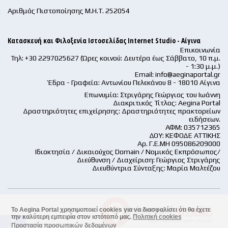
Αριθμός Πιστοποίησης Μ.Η.Τ. 252054
Κατασκευή και Φιλοξενία Ιστοσελίδας Internet Studio - Αίγινα
Επικοινωνία
Τηλ: +30 2297025627 (Ώρες κοινού: Δευτέρα έως Σάββατο, 10 π.μ.
- 1:30 μ.μ.)
Email:
info@aeginaportal.gr
Έδρα - Γραφεία: Αντωνίου Πελεκάνου 8 - 18010 Αίγινα
Επωνυμία: Στριγάρης Γεώργιος του Ιωάννη
Διακριτικός Τίτλος: Aegina Portal
Δραστηριότητες επιχείρησης: Δραστηριότητες πρακτορείων
ειδήσεων.
ΑΦΜ: 035712365
ΔΟΥ: ΚΕΦΟΔΕ ΑΤΤΙΚΗΣ
Αρ. Γ.Ε.ΜΗ 095086209000
Ιδιοκτησία / Δικαιούχος Domain / Νομικός Εκπρόσωπος/
Διεύθυνση / Διαχείριση: Γεώργιος Στριγάρης
Διευθύντρια Σύνταξης: Μαρία Μαλτέζου
Το Aegina Portal χρησιμοποιεί cookies για να διασφαλίσει ότι θα έχετε
την καλύτερη εμπειρία στον ιστότοπό μας.
Πολιτική cookies
accessible
Προστασία προσωπικών δεδομένων