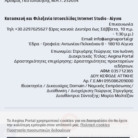
Αριθμός Πιστοποίησης Μ.Η.Τ. 252054
Κατασκευή και Φιλοξενία Ιστοσελίδας Internet Studio - Αίγινα
Επικοινωνία
Τηλ: +30 2297025627 (Ώρες κοινού: Δευτέρα έως Σάββατο, 10 π.μ.
- 1:30 μ.μ.)
Email:
info@aeginaportal.gr
Έδρα - Γραφεία: Αντωνίου Πελεκάνου 8 - 18010 Αίγινα
Επωνυμία: Στριγάρης Γεώργιος του Ιωάννη
Διακριτικός Τίτλος: Aegina Portal
Δραστηριότητες επιχείρησης: Δραστηριότητες πρακτορείων
ειδήσεων.
ΑΦΜ: 035712365
ΔΟΥ: ΚΕΦΟΔΕ ΑΤΤΙΚΗΣ
Αρ. Γ.Ε.ΜΗ 095086209000
Ιδιοκτησία / Δικαιούχος Domain / Νομικός Εκπρόσωπος/
Διεύθυνση / Διαχείριση: Γεώργιος Στριγάρης
Διευθύντρια Σύνταξης: Μαρία Μαλτέζου
Το Aegina Portal χρησιμοποιεί cookies για να διασφαλίσει ότι θα έχετε
την καλύτερη εμπειρία στον ιστότοπό μας.
Πολιτική cookies
accessible
Προστασία προσωπικών δεδομένων
Κατασκευή και Φιλοξενία Ιστοσελίδας