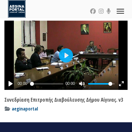
Συνεδρίαση Επιτροπής Διαβούλευσης Δήμου Αίγινας. v3
aeginaportal