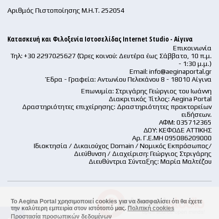
Αριθμός Πιστοποίησης Μ.Η.Τ. 252054
Κατασκευή και Φιλοξενία Ιστοσελίδας Internet Studio - Αίγινα
Επικοινωνία
Τηλ: +30 2297025627 (Ώρες κοινού: Δευτέρα έως Σάββατο, 10 π.μ.
- 1:30 μ.μ.)
Email:
info@aeginaportal.gr
Έδρα - Γραφεία: Αντωνίου Πελεκάνου 8 - 18010 Αίγινα
Επωνυμία: Στριγάρης Γεώργιος του Ιωάννη
Διακριτικός Τίτλος: Aegina Portal
Δραστηριότητες επιχείρησης: Δραστηριότητες πρακτορείων
ειδήσεων.
ΑΦΜ: 035712365
ΔΟΥ: ΚΕΦΟΔΕ ΑΤΤΙΚΗΣ
Αρ. Γ.Ε.ΜΗ 095086209000
Ιδιοκτησία / Δικαιούχος Domain / Νομικός Εκπρόσωπος/
Διεύθυνση / Διαχείριση: Γεώργιος Στριγάρης
Διευθύντρια Σύνταξης: Μαρία Μαλτέζου
Το Aegina Portal χρησιμοποιεί cookies για να διασφαλίσει ότι θα έχετε
την καλύτερη εμπειρία στον ιστότοπό μας.
Πολιτική cookies
accessible
Προστασία προσωπικών δεδομένων