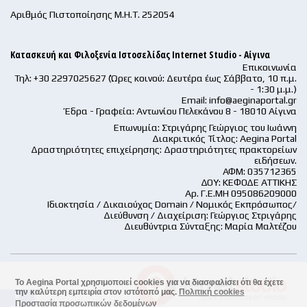
Αριθμός Πιστοποίησης Μ.Η.Τ. 252054
Κατασκευή και Φιλοξενία Ιστοσελίδας Internet Studio - Αίγινα
Επικοινωνία
Τηλ: +30 2297025627 (Ώρες κοινού: Δευτέρα έως Σάββατο, 10 π.μ.
- 1:30 μ.μ.)
Email:
info@aeginaportal.gr
Έδρα - Γραφεία: Αντωνίου Πελεκάνου 8 - 18010 Αίγινα
Επωνυμία: Στριγάρης Γεώργιος του Ιωάννη
Διακριτικός Τίτλος: Aegina Portal
Δραστηριότητες επιχείρησης: Δραστηριότητες πρακτορείων
ειδήσεων.
ΑΦΜ: 035712365
ΔΟΥ: ΚΕΦΟΔΕ ΑΤΤΙΚΗΣ
Αρ. Γ.Ε.ΜΗ 095086209000
Ιδιοκτησία / Δικαιούχος Domain / Νομικός Εκπρόσωπος/
Διεύθυνση / Διαχείριση: Γεώργιος Στριγάρης
Διευθύντρια Σύνταξης: Μαρία Μαλτέζου
Το Aegina Portal χρησιμοποιεί cookies για να διασφαλίσει ότι θα έχετε
την καλύτερη εμπειρία στον ιστότοπό μας.
Πολιτική cookies
accessible
Προστασία προσωπικών δεδομένων