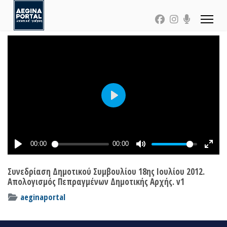
Συνεδρίαση Δημοτικού Συμβουλίου 18ης Ιουλίου 2012.
Απολογισμός Πεπραγμένων Δημοτικής Αρχής. v1
aeginaportal