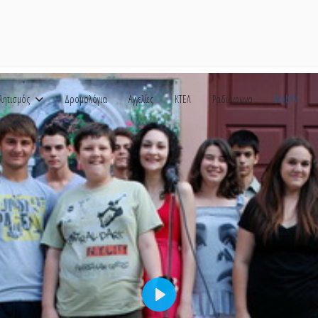
λητισμός
Δρομολόγια
Αγγελίες
ΚΤΕΛ
Ραδιόφωνο
WebTV