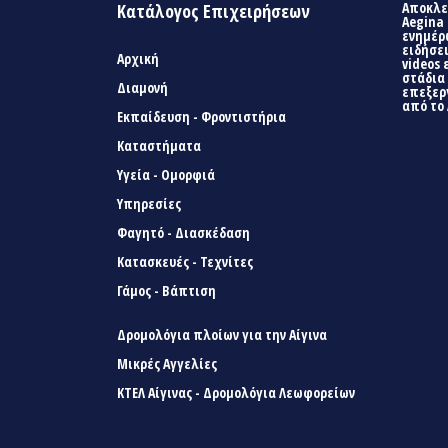
Αποκλει
Κατάλογος Επιχειρήσεων
Aegina 
ενημέρ
ειδήσει
Αρχική
videos 
στάδια
Διαμονή
επεξερ
από το 
Εκπαίδευση - Φροντιστήρια
Καταστήματα
Υγεία - Ομορφιά
Υπηρεσίες
Φαγητό - Διασκέδαση
Κατασκευές - Τεχνίτες
Γάμος - Βάπτιση
Δρομολόγια πλοίων για την Αίγινα
Μικρές Αγγελίες
ΚΤΕΛ Αίγινας - Δρομολόγια Λεωφορείων