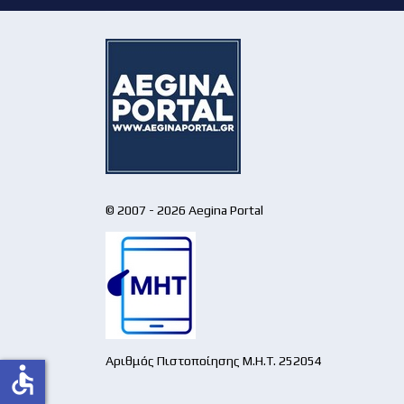
© 2007 - 2026 Aegina Portal
Αριθμός Πιστοποίησης Μ.Η.Τ. 252054
accessible