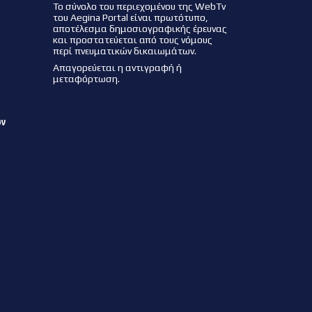
Το σύνολο του περιεχομένου της WebTv
του Aegina Portal είναι πρωτότυπο,
αποτέλεσμα δημοσιογραφικής έρευνας
και προστατεύεται από τους νόμους
περί πνευματικών δικαιωμάτων.
Απαγορεύεται η αντιγραφή ή
μεταφόρτωση.
ων