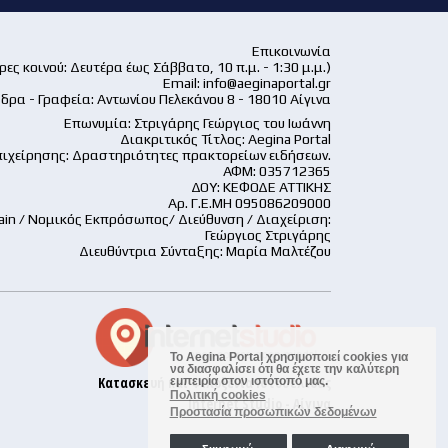
Επικοινωνία
ες κοινού: Δευτέρα έως Σάββατο, 10 π.μ. - 1:30 μ.μ.)
Email:
info@aeginaportal.gr
δρα - Γραφεία: Αντωνίου Πελεκάνου 8 - 18010 Αίγινα
Επωνυμία: Στριγάρης Γεώργιος του Ιωάννη
Διακριτικός Τίτλος: Aegina Portal
ιχείρησης: Δραστηριότητες πρακτορείων ειδήσεων.
ΑΦΜ: 035712365
ΔΟΥ: ΚΕΦΟΔΕ ΑΤΤΙΚΗΣ
Αρ. Γ.Ε.ΜΗ 095086209000
ain / Νομικός Εκπρόσωπος/ Διεύθυνση / Διαχείριση:
Γεώργιος Στριγάρης
Διευθύντρια Σύνταξης: Μαρία Μαλτέζου
Το Aegina Portal χρησιμοποιεί cookies για
να διασφαλίσει ότι θα έχετε την καλύτερη
Κατασκευή και Φιλοξενία Ιστοσελίδας
εμπειρία στον ιστότοπό μας.
Πολιτική cookies
Internet Studio - Αίγινα
Προστασία προσωπικών δεδομένων