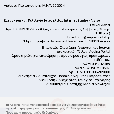
Αριθμός Πιστοποίησης Μ.Η.Τ. 252054
Κατασκευή και Φιλοξενία Ιστοσελίδας Internet Studio - Αίγινα
Επικοινωνία
Τηλ: +30 2297025627 (Ώρες κοινού: Δευτέρα έως Σάββατο, 10 π.μ.
- 1:30 μ.μ.)
Email:
info@aeginaportal.gr
Έδρα - Γραφεία: Αντωνίου Πελεκάνου 8 - 18010 Αίγινα
Επωνυμία: Στριγάρης Γεώργιος του Ιωάννη
Διακριτικός Τίτλος: Aegina Portal
Δραστηριότητες επιχείρησης: Δραστηριότητες πρακτορείων
ειδήσεων.
ΑΦΜ: 035712365
ΔΟΥ: ΚΕΦΟΔΕ ΑΤΤΙΚΗΣ
Αρ. Γ.Ε.ΜΗ 095086209000
Ιδιοκτησία / Δικαιούχος Domain / Νομικός Εκπρόσωπος/
Διεύθυνση / Διαχείριση: Γεώργιος Στριγάρης
Διευθύντρια Σύνταξης: Μαρία Μαλτέζου
Το Aegina Portal χρησιμοποιεί cookies για να διασφαλίσει ότι θα έχετε
την καλύτερη εμπειρία στον ιστότοπό μας.
Πολιτική cookies
accessible
Προστασία προσωπικών δεδομένων