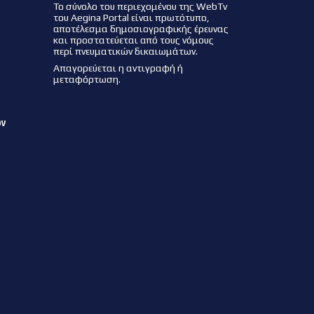
Το σύνολο του περιεχομένου της WebTv
του Aegina Portal είναι πρωτότυπο,
αποτέλεσμα δημοσιογραφικής έρευνας
και προστατεύεται από τους νόμους
περί πνευματικών δικαιωμάτων.
Απαγορεύεται η αντιγραφή ή
μεταφόρτωση.
ων