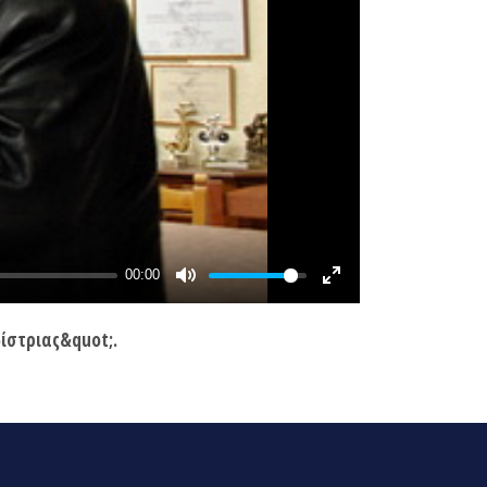
ίστριας&quot;.