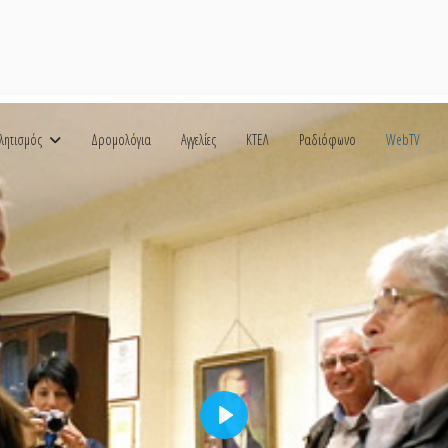
λητισμός
Δρομολόγια
Αγγελίες
ΚΤΕΛ
Ραδιόφωνο
WebTV