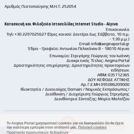
Αριθμός Πιστοποίησης Μ.Η.Τ. 252054
Κατασκευή και Φιλοξενία Ιστοσελίδας Internet Studio - Αίγινα
Επικοινωνία
Τηλ: +30 2297025627 (Ώρες κοινού: Δευτέρα έως Σάββατο, 10 π.μ.
- 1:30 μ.μ.)
Email:
info@aeginaportal.gr
Έδρα - Γραφεία: Αντωνίου Πελεκάνου 8 - 18010 Αίγινα
Επωνυμία: Στριγάρης Γεώργιος του Ιωάννη
Διακριτικός Τίτλος: Aegina Portal
Δραστηριότητες επιχείρησης: Δραστηριότητες πρακτορείων
ειδήσεων.
ΑΦΜ: 035712365
ΔΟΥ: ΚΕΦΟΔΕ ΑΤΤΙΚΗΣ
Αρ. Γ.Ε.ΜΗ 095086209000
Ιδιοκτησία / Δικαιούχος Domain / Νομικός Εκπρόσωπος/
Διεύθυνση / Διαχείριση: Γεώργιος Στριγάρης
Διευθύντρια Σύνταξης: Μαρία Μαλτέζου
Το Aegina Portal χρησιμοποιεί cookies για να διασφαλίσει ότι θα έχετε
την καλύτερη εμπειρία στον ιστότοπό μας.
Πολιτική cookies
accessible
Προστασία προσωπικών δεδομένων