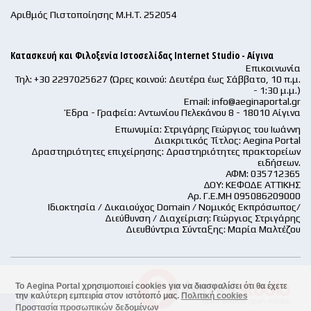
Αριθμός Πιστοποίησης Μ.Η.Τ. 252054
Κατασκευή και Φιλοξενία Ιστοσελίδας Internet Studio - Αίγινα
Επικοινωνία
Τηλ: +30 2297025627 (Ώρες κοινού: Δευτέρα έως Σάββατο, 10 π.μ.
- 1:30 μ.μ.)
Email:
info@aeginaportal.gr
Έδρα - Γραφεία: Αντωνίου Πελεκάνου 8 - 18010 Αίγινα
Επωνυμία: Στριγάρης Γεώργιος του Ιωάννη
Διακριτικός Τίτλος: Aegina Portal
Δραστηριότητες επιχείρησης: Δραστηριότητες πρακτορείων
ειδήσεων.
ΑΦΜ: 035712365
ΔΟΥ: ΚΕΦΟΔΕ ΑΤΤΙΚΗΣ
Αρ. Γ.Ε.ΜΗ 095086209000
Ιδιοκτησία / Δικαιούχος Domain / Νομικός Εκπρόσωπος/
Διεύθυνση / Διαχείριση: Γεώργιος Στριγάρης
Διευθύντρια Σύνταξης: Μαρία Μαλτέζου
Το Aegina Portal χρησιμοποιεί cookies για να διασφαλίσει ότι θα έχετε
την καλύτερη εμπειρία στον ιστότοπό μας.
Πολιτική cookies
accessible
Προστασία προσωπικών δεδομένων