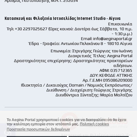
Αριθμός Πιστοποίησης Μ.Η.Τ. 252054
Κατασκευή και Φιλοξενία Ιστοσελίδας Internet Studio - Αίγινα
Επικοινωνία
Τηλ: +30 2297025627 (Ώρες κοινού: Δευτέρα έως Σάββατο, 10 π.μ.
- 1:30 μ.μ.)
Email:
info@aeginaportal.gr
Έδρα - Γραφεία: Αντωνίου Πελεκάνου 8 - 18010 Αίγινα
Επωνυμία: Στριγάρης Γεώργιος του Ιωάννη
Διακριτικός Τίτλος: Aegina Portal
Δραστηριότητες επιχείρησης: Δραστηριότητες πρακτορείων
ειδήσεων.
ΑΦΜ: 035712365
ΔΟΥ: ΚΕΦΟΔΕ ΑΤΤΙΚΗΣ
Αρ. Γ.Ε.ΜΗ 095086209000
Ιδιοκτησία / Δικαιούχος Domain / Νομικός Εκπρόσωπος/
Διεύθυνση / Διαχείριση: Γεώργιος Στριγάρης
Διευθύντρια Σύνταξης: Μαρία Μαλτέζου
Το Aegina Portal χρησιμοποιεί cookies για να διασφαλίσει ότι θα έχετε
την καλύτερη εμπειρία στον ιστότοπό μας.
Πολιτική cookies
accessible
Προστασία προσωπικών δεδομένων
Κατασκευή και Φιλοξενία Ιστοσελίδας