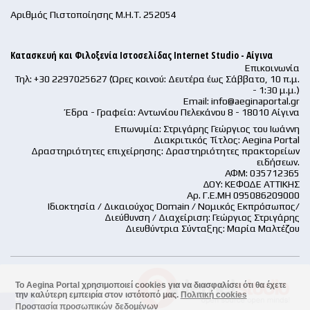
Αριθμός Πιστοποίησης Μ.Η.Τ. 252054
Κατασκευή και Φιλοξενία Ιστοσελίδας Internet Studio - Αίγινα
Επικοινωνία
Τηλ: +30 2297025627 (Ώρες κοινού: Δευτέρα έως Σάββατο, 10 π.μ.
- 1:30 μ.μ.)
Email:
info@aeginaportal.gr
Έδρα - Γραφεία: Αντωνίου Πελεκάνου 8 - 18010 Αίγινα
Επωνυμία: Στριγάρης Γεώργιος του Ιωάννη
Διακριτικός Τίτλος: Aegina Portal
Δραστηριότητες επιχείρησης: Δραστηριότητες πρακτορείων
ειδήσεων.
ΑΦΜ: 035712365
ΔΟΥ: ΚΕΦΟΔΕ ΑΤΤΙΚΗΣ
Αρ. Γ.Ε.ΜΗ 095086209000
Ιδιοκτησία / Δικαιούχος Domain / Νομικός Εκπρόσωπος/
Διεύθυνση / Διαχείριση: Γεώργιος Στριγάρης
Διευθύντρια Σύνταξης: Μαρία Μαλτέζου
Το Aegina Portal χρησιμοποιεί cookies για να διασφαλίσει ότι θα έχετε
την καλύτερη εμπειρία στον ιστότοπό μας.
Πολιτική cookies
accessible
Προστασία προσωπικών δεδομένων