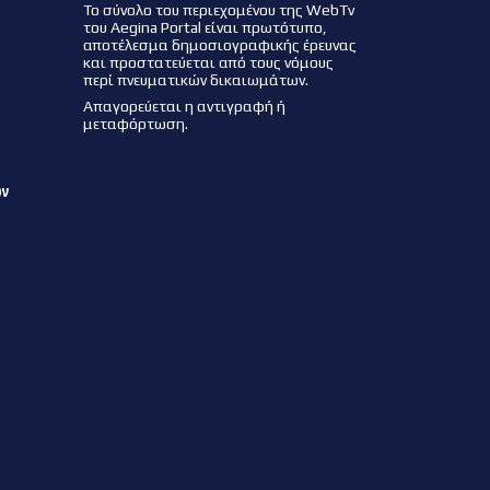
Το σύνολο του περιεχομένου της WebTv
του Aegina Portal είναι πρωτότυπο,
αποτέλεσμα δημοσιογραφικής έρευνας
και προστατεύεται από τους νόμους
περί πνευματικών δικαιωμάτων.
Απαγορεύεται η αντιγραφή ή
μεταφόρτωση.
ων