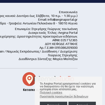
Επικοινωνία
ες κοινού: Δευτέρα έως Σάββατο, 10 π.μ. - 1:30 μ.μ.)
Email:
info@aeginaportal.gr
δρα - Γραφεία: Αντωνίου Πελεκάνου 8 - 18010 Αίγινα
Επωνυμία: Στριγάρης Γεώργιος του Ιωάννη
Διακριτικός Τίτλος: Aegina Portal
ιχείρησης: Δραστηριότητες πρακτορείων ειδήσεων.
ΑΦΜ: 035712365
ΔΟΥ: ΚΕΦΟΔΕ ΑΤΤΙΚΗΣ
Αρ. Γ.Ε.ΜΗ 095086209000
ain / Νομικός Εκπρόσωπος/ Διεύθυνση / Διαχείριση:
Γεώργιος Στριγάρης
Διευθύντρια Σύνταξης: Μαρία Μαλτέζου
Το Aegina Portal χρησιμοποιεί cookies για
να διασφαλίσει ότι θα έχετε την καλύτερη
Κατασκευή και Φιλοξενία Ιστοσελίδας
εμπειρία στον ιστότοπό μας.
Πολιτική cookies
Internet Studio - Αίγινα
Προστασία προσωπικών δεδομένων