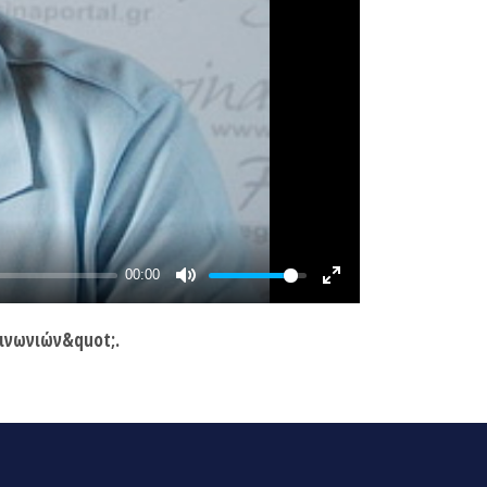
ινωνιών&quot;.