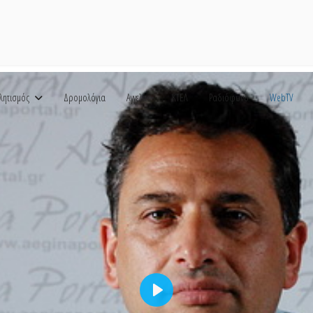
λητισμός
Δρομολόγια
Αγγελίες
ΚΤΕΛ
Ραδιόφωνο
WebTV