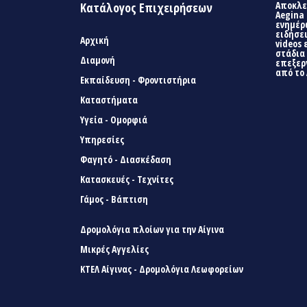
Αποκλει
Κατάλογος Επιχειρήσεων
Aegina 
ενημέρ
ειδήσει
Αρχική
videos 
στάδια
Διαμονή
επεξερ
από το 
Εκπαίδευση - Φροντιστήρια
Καταστήματα
Υγεία - Ομορφιά
Υπηρεσίες
Φαγητό - Διασκέδαση
Κατασκευές - Τεχνίτες
Γάμος - Βάπτιση
Δρομολόγια πλοίων για την Αίγινα
Μικρές Αγγελίες
ΚΤΕΛ Αίγινας - Δρομολόγια Λεωφορείων