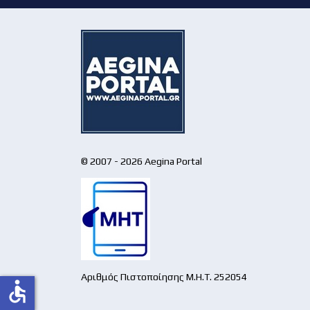
© 2007 - 2026 Aegina Portal
Αριθμός Πιστοποίησης Μ.Η.Τ. 252054
accessible