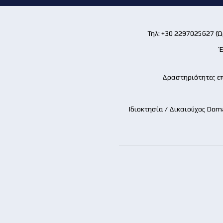
Τηλ: +30 2297025627 (Ώρ
Έ
Δραστηριότητες επ
Ιδιοκτησία / Δικαιούχος Dom