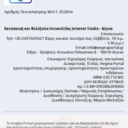
Αριθμός Πιστοποίησης Μ.Η.Τ. 252054
Κατασκευή και Φιλοξενία Ιστοσελίδας Internet Studio - Αίγινα
Επικοινωνία
Τηλ: +30 2297025627 (Ώρες κοινού: Δευτέρα έως Σάββατο, 10 π.μ.
- 1:30 μ.μ.)
Email:
info@aeginaportal.gr
Έδρα - Γραφεία: Αντωνίου Πελεκάνου 8 - 18010 Αίγινα
Επωνυμία: Στριγάρης Γεώργιος του Ιωάννη
Διακριτικός Τίτλος: Aegina Portal
Δραστηριότητες επιχείρησης: Δραστηριότητες πρακτορείων
ειδήσεων.
ΑΦΜ: 035712365
ΔΟΥ: ΚΕΦΟΔΕ ΑΤΤΙΚΗΣ
Αρ. Γ.Ε.ΜΗ 095086209000
Ιδιοκτησία / Δικαιούχος Domain / Νομικός Εκπρόσωπος/
Διεύθυνση / Διαχείριση: Γεώργιος Στριγάρης
Διευθύντρια Σύνταξης: Μαρία Μαλτέζου
Το Aegina Portal χρησιμοποιεί cookies για να διασφαλίσει ότι θα έχετε
την καλύτερη εμπειρία στον ιστότοπό μας.
Πολιτική cookies