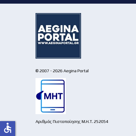
© 2007 - 2026 Aegina Portal
Αριθμός Πιστοποίησης Μ.Η.Τ. 252054
accessible