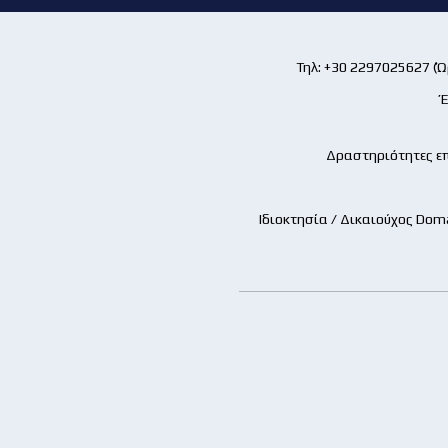
Τηλ: +30 2297025627 (Ώρ
Έ
Δραστηριότητες επ
Ιδιοκτησία / Δικαιούχος Dom