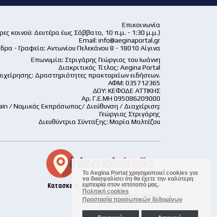
Επικοινωνία
ες κοινού: Δευτέρα έως Σάββατο, 10 π.μ. - 1:30 μ.μ.)
Email:
info@aeginaportal.gr
δρα - Γραφεία: Αντωνίου Πελεκάνου 8 - 18010 Αίγινα
Επωνυμία: Στριγάρης Γεώργιος του Ιωάννη
Διακριτικός Τίτλος: Aegina Portal
ιχείρησης: Δραστηριότητες πρακτορείων ειδήσεων.
ΑΦΜ: 035712365
ΔΟΥ: ΚΕΦΟΔΕ ΑΤΤΙΚΗΣ
Αρ. Γ.Ε.ΜΗ 095086209000
ain / Νομικός Εκπρόσωπος/ Διεύθυνση / Διαχείριση:
Γεώργιος Στριγάρης
Διευθύντρια Σύνταξης: Μαρία Μαλτέζου
Το Aegina Portal χρησιμοποιεί cookies για
να διασφαλίσει ότι θα έχετε την καλύτερη
Κατασκευή και Φιλοξενία Ιστοσελίδας
εμπειρία στον ιστότοπό μας.
Πολιτική cookies
Internet Studio - Αίγινα
Προστασία προσωπικών δεδομένων