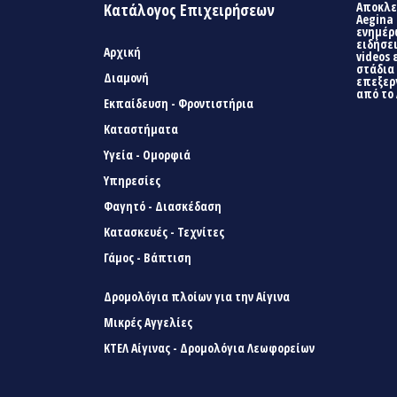
Αποκλει
Κατάλογος Επιχειρήσεων
Aegina 
ενημέρ
ειδήσει
Αρχική
videos 
στάδια
Διαμονή
επεξερ
από το 
Εκπαίδευση - Φροντιστήρια
Καταστήματα
Υγεία - Ομορφιά
Υπηρεσίες
Φαγητό - Διασκέδαση
Κατασκευές - Τεχνίτες
Γάμος - Βάπτιση
Δρομολόγια πλοίων για την Αίγινα
Μικρές Αγγελίες
ΚΤΕΛ Αίγινας - Δρομολόγια Λεωφορείων