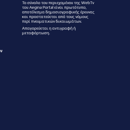
Το σύνολο του περιεχομένου της WebTv
του Aegina Portal είναι πρωτότυπο,
αποτέλεσμα δημοσιογραφικής έρευνας
και προστατεύεται από τους νόμους
περί πνευματικών δικαιωμάτων.
Απαγορεύεται η αντιγραφή ή
μεταφόρτωση.
ων