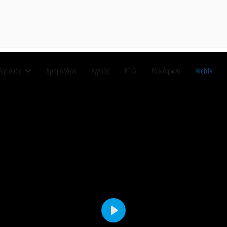
λητισμός
Δρομολόγια
Αγγελίες
ΚΤΕΛ
Ραδιόφωνο
WebTV